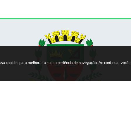
e usa cookies para melhorar a sua experiência de navegação. Ao continuar voc
Versão do Sistema:
3.5.3 - 19/06/2026
Portal atualizado em:
05/08/2026 