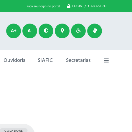
LOGIN / CADASTRO
Faça seu login no portal
A+
A-
Ouvidoria
SIAFIC
Secretarias
COLABORE