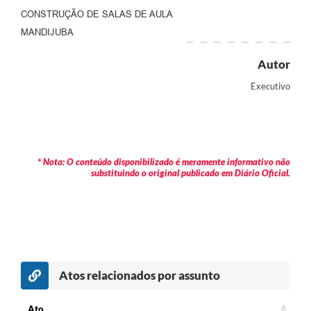
Contratos
CONSTRUÇÃO DE SALAS DE AULA
MANDIJUBA
Audiências Públicas
Autor
Arquivos para Download
Executivo
Contas Públicas
Links
Serviços Online
* Nota: O conteúdo disponibilizado é meramente informativo não
substituindo o original publicado em Diário Oficial.
Telefones Úteis
Transparência
Enquete
SIC
Atos relacionados por assunto
Contato
Ato