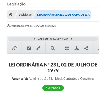
Legislação
Transparência
Legislação
LEI ORDINÁRIA Nº 231, 02 DE JULHO DE 1979
Legislação
Editais
Atualizado em: 31/01/2025 às 08h23
Covid-19 / Vacinação
ARRASTE PARA VER MAIS
Ouvidoria
SIAFIC
Secretarias
LEI ORDINÁRIA Nº 231, 02 DE JULHO DE
1979
A Prefeitura
Assunto(s):
Administração Municipal, Contratos e Convênios
Notícias
EM VIGOR
Galeria de Vídeos
Galeria de Fotos