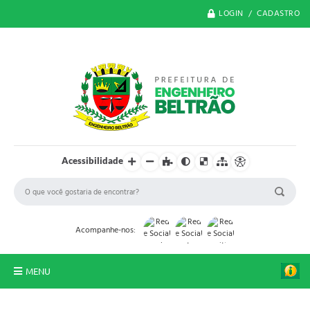
LOGIN / CADASTRO
Acessibilidade
Acompanhe-nos:
MENU
O Município