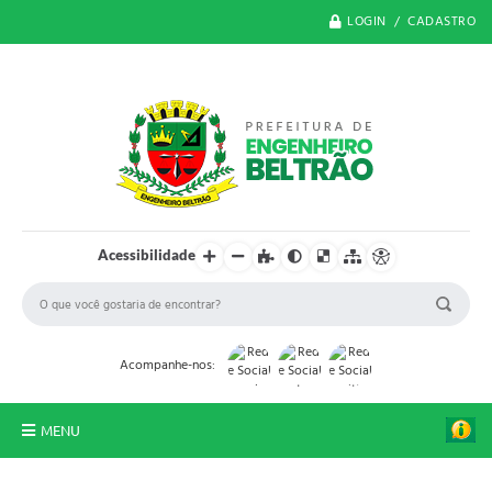
LOGIN / CADASTRO
Acessibilidade
Acompanhe-nos:
MENU
O Município