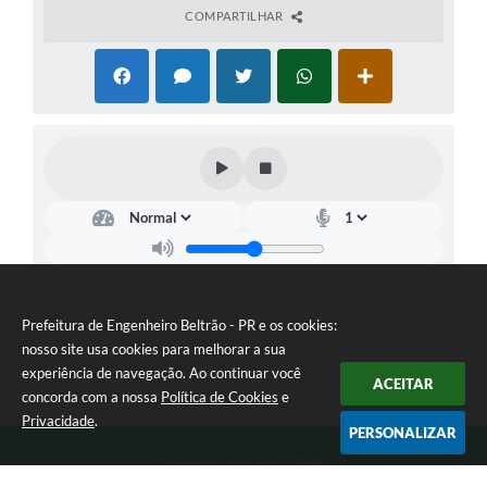
COMPARTILHAR
Prefeitura de Engenheiro Beltrão - PR e os cookies:
nosso site usa cookies para melhorar a sua
experiência de navegação. Ao continuar você
ACEITAR
concorda com a nossa
Política de Cookies
e
Privacidade
.
PERSONALIZAR
Telefone: (44) 3537-8100
Endereço: Rua Manoel Ribas, 160 | CEP: 87270-000