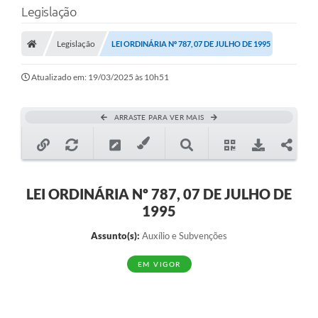
Legislação
Transparência
Legislação
LEI ORDINÁRIA Nº 787, 07 DE JULHO DE 1995
Legislação
Editais
Atualizado em: 19/03/2025 às 10h51
Covid-19 / Vacinação
ARRASTE PARA VER MAIS
Ouvidoria
SIAFIC
Secretarias
LEI ORDINÁRIA Nº 787, 07 DE JULHO DE
1995
A Prefeitura
Assunto(s):
Auxílio e Subvenções
Notícias
EM VIGOR
Galeria de Vídeos
Galeria de Fotos