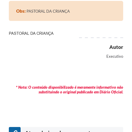
Contratos
Obs:
PASTORAL DA CRIANÇA
Audiências Públicas
Arquivos para Download
PASTORAL DA CRIANÇA
Contas Públicas
Autor
Links
Executivo
Serviços Online
Telefones Úteis
Transparência
* Nota: O conteúdo disponibilizado é meramente informativo não
substituindo o original publicado em Diário Oficial.
Enquete
SIC
Contato