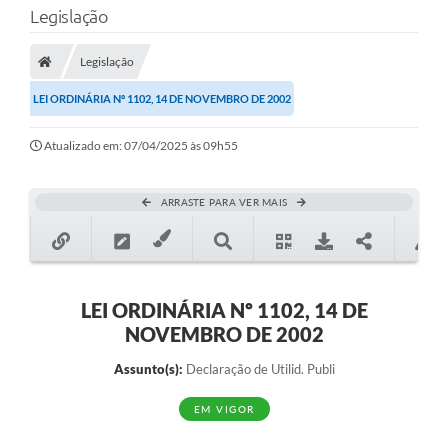
Legislação
Transparência
Legislação
Legislação
LEI ORDINÁRIA Nº 1102, 14 DE NOVEMBRO DE 2002
Editais
Atualizado em: 07/04/2025 às 09h55
Covid-19 / Vacinação
Ouvidoria
ARRASTE PARA VER MAIS
SIAFIC
Secretarias
A Prefeitura
LEI ORDINÁRIA Nº 1102, 14 DE
NOVEMBRO DE 2002
Notícias
Assunto(s):
Declaração de Utilid. Publi
Galeria de Vídeos
EM VIGOR
Galeria de Fotos