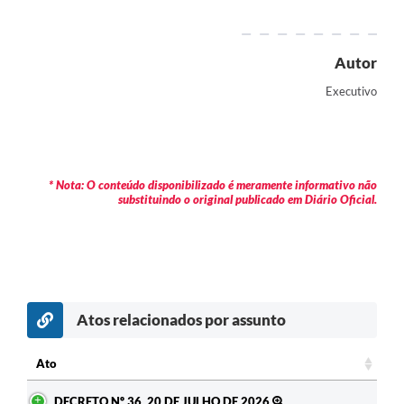
Contratos
Audiências Públicas
Autor
Arquivos para Download
Executivo
Contas Públicas
Links
* Nota: O conteúdo disponibilizado é meramente informativo não
Serviços Online
substituindo o original publicado em Diário Oficial.
Telefones Úteis
Transparência
Enquete
Atos relacionados por assunto
SIC
Ato
Contato
Ato
DECRETO Nº 36, 20 DE JULHO DE 2026