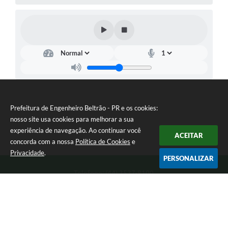
Prefeitura de Engenheiro Beltrão - PR e os cookies:
nosso site usa cookies para melhorar a sua
experiência de navegação. Ao continuar você
ACEITAR
concorda com a nossa
Política de Cookies
e
Privacidade
.
PERSONALIZAR
Telefone: (44) 3537-8100
Endereço: Rua Manoel Ribas, 160 | CEP: 87270-000
8:00 as 11:30 e 13:00 as 17:00 Segunda a Sexta-feira
Prefeitura de Engenheiro Beltrão - PR