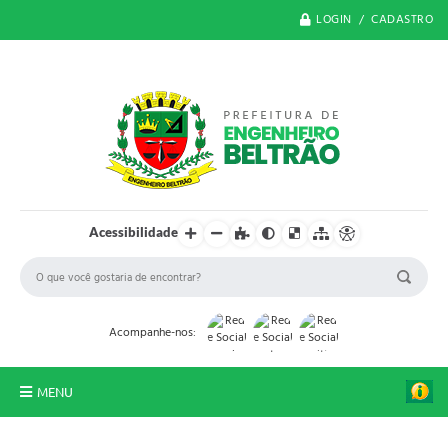
LOGIN / CADASTRO
Acessibilidade
Acompanhe-nos:
MENU
O Município