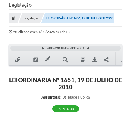
Legislação
Transparência
Legislação
LEI ORDINÁRIA Nº 1651, 19 DE JULHO DE 2010
Legislação
Editais
Atualizado em: 01/08/2025 às 15h18
Covid-19 / Vacinação
ARRASTE PARA VER MAIS
Ouvidoria
SIAFIC
Secretarias
LEI ORDINÁRIA Nº 1651, 19 DE JULHO DE
2010
A Prefeitura
Assunto(s):
Utilidade Pública
Notícias
EM VIGOR
Galeria de Vídeos
Galeria de Fotos