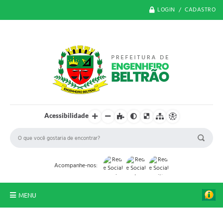
LOGIN / CADASTRO
Acessibilidade
Acompanhe-nos:
MENU
O Município