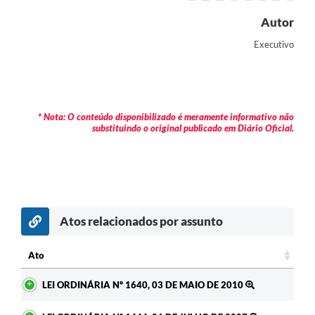
Contratos
Autor
Audiências Públicas
Executivo
Arquivos para Download
Contas Públicas
* Nota: O conteúdo disponibilizado é meramente informativo não
Links
substituindo o original publicado em Diário Oficial.
Serviços Online
Telefones Úteis
Transparência
Atos relacionados por assunto
Enquete
Ato
SIC
Ato
LEI ORDINÁRIA Nº 1640, 03 DE MAIO DE 2010
Contato