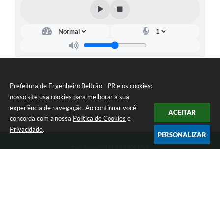
Prefeitura de Engenheiro Beltrão - PR e os cookies:
nosso site usa cookies para melhorar a sua
experiência de navegação. Ao continuar você
ACEITAR
concorda com a nossa
Política de Cookies
e
Privacidade
.
PERSONALIZAR
Telefone: (44) 3537-8100
Endereço: Rua Manoel Ribas, 160 | CEP: 87270-000
8:00 as 11:30 e 13:00 as 17:00 Segunda a Sexta-feira
Prefeitura de Engenheiro Beltrão - PR
Versão do Sistema:
3.5.3 - 19/06/2026
Portal atualizado em:
07/08/2026 15:05
Dados Abertos