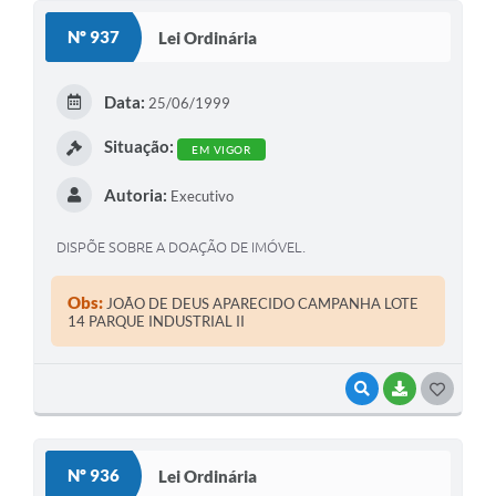
S
Nº 937
Lei Ordinária
T
E
Data:
25/06/1999
I
Situação:
EM VIGOR
Autoria:
Executivo
DISPÕE SOBRE A DOAÇÃO DE IMÓVEL.
Obs:
JOÃO DE DEUS APARECIDO CAMPANHA LOTE
14 PARQUE INDUSTRIAL II
VISUALIZAR
BAIXAR
G
O
S
Nº 936
Lei Ordinária
T