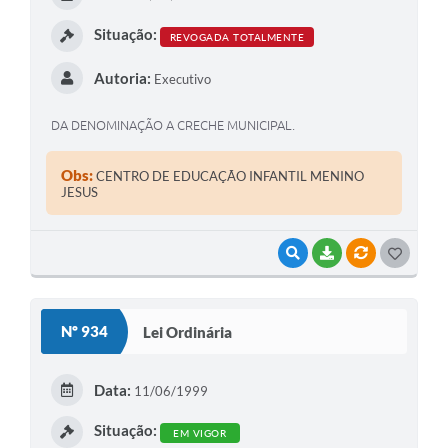
I
Situação:
REVOGADA TOTALMENTE
Autoria:
Executivo
DA DENOMINAÇÃO A CRECHE MUNICIPAL.
Obs:
CENTRO DE EDUCAÇÃO INFANTIL MENINO
JESUS
VISUALIZAR
BAIXAR
VÍNCULOS
G
O
S
Nº 934
Lei Ordinária
T
E
Data:
11/06/1999
I
Situação:
EM VIGOR