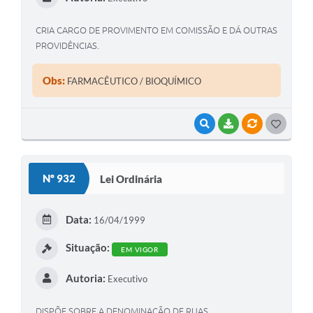
CRIA CARGO DE PROVIMENTO EM COMISSÃO E DÁ OUTRAS
PROVIDÊNCIAS.
Obs:
FARMACÊUTICO / BIOQUÍMICO
VISUALIZAR
BAIXAR
VÍNCULOS
G
O
S
Nº 932
Lei Ordinária
T
E
Data:
16/04/1999
I
Situação:
EM VIGOR
Autoria:
Executivo
DISPÕE SOBRE A DENOMINAÇÃO DE RUAS.