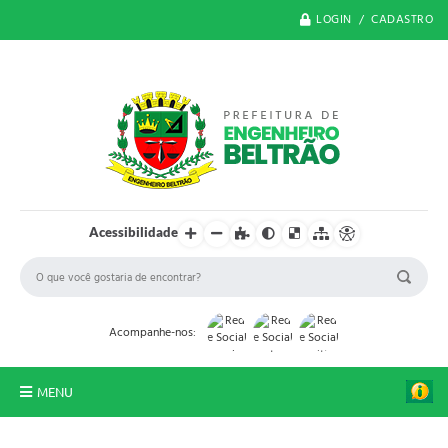
LOGIN / CADASTRO
Acessibilidade
Acompanhe-nos:
MENU
O Município