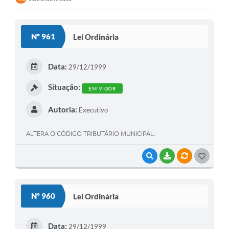
Contratos
Audiências Públicas
Nº 961
Lei Ordinária
Arquivos para Download
Data:
29/12/1999
Contas Públicas
Situação:
Links
EM VIGOR
Serviços Online
Autoria:
Executivo
Telefones Úteis
ALTERA O CÓDIGO TRIBUTÁRIO MUNICIPAL.
Transparência
VISUALIZAR
BAIXAR
VÍNCULOS
G
Enquete
O
SIC
S
Nº 960
Lei Ordinária
T
Contato
E
Data:
29/12/1999