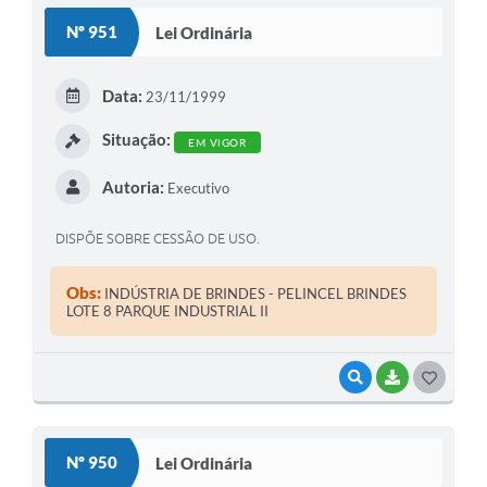
S
Nº 951
Lei Ordinária
T
E
Data:
23/11/1999
I
Situação:
EM VIGOR
Autoria:
Executivo
DISPÕE SOBRE CESSÃO DE USO.
Obs:
INDÚSTRIA DE BRINDES - PELINCEL BRINDES
LOTE 8 PARQUE INDUSTRIAL II
VISUALIZAR
BAIXAR
G
O
S
Nº 950
Lei Ordinária
T