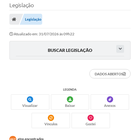
Legislação
Transparência
Legislação
Legislação
Editais
Atualizado em: 31/07/2026 às 09h22
Covid-19 / Vacinação
BUSCAR LEGISLAÇÃO
Ouvidoria
SIAFIC
DADOS ABERTOS
Secretarias
LEGENDA:
A Prefeitura
Visualizar
Baixar
Anexos
Notícias
Galeria de Vídeos
Vínculos
Gostei
Galeria de Fotos
atos encontrados
462