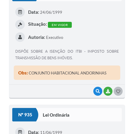
E
Data:
24/06/1999
I
Situação:
EM VIGOR
Autoria:
Executivo
DISPÕE SOBRE A ISENÇÃO DO ITBI - IMPOSTO SOBRE
TRANSMISSÃO DE BENS IMÓVEIS.
Obs:
CONJUNTO HABITACIONAL ANDORINHAS
VISUALIZAR
BAIXAR
G
O
S
Nº 935
Lei Ordinária
T
E
Data:
11/06/1999