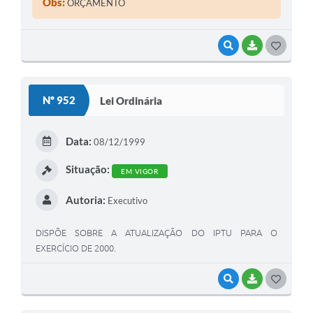
Obs:
ORÇAMENTO
VISUALIZAR
BAIXAR
G
O
S
Nº 952
Lei Ordinária
T
E
Data:
08/12/1999
I
Situação:
EM VIGOR
Autoria:
Executivo
DISPÕE SOBRE A ATUALIZAÇÃO DO IPTU PARA O
EXERCÍCIO DE 2000.
VISUALIZAR
BAIXAR
G
O