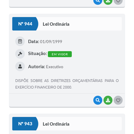
VISUALIZAR
BAIXAR
G
O
S
Nº 944
Lei Ordinária
T
E
Data:
01/09/1999
I
Situação:
EM VIGOR
Autoria:
Executivo
DISPÕE SOBRE AS DIRETRIZES ORÇAMENTÁRIAS PARA O
EXERCÍCIO FINANCEIRO DE 2000.
VISUALIZAR
BAIXAR
G
O
S
Nº 943
Lei Ordinária
T