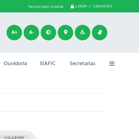
LOGIN / CADASTRO
Faça seu login no portal
A+
A-
Ouvidoria
SIAFIC
Secretarias
COLABORE