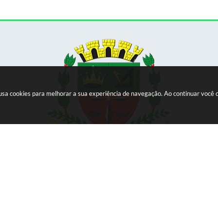
e usa cookies para melhorar a sua experiência de navegação. Ao continuar voc
Versão do Sistema:
3.5.3 - 19/06/2026
Portal atualizado em:
06/08/2026 