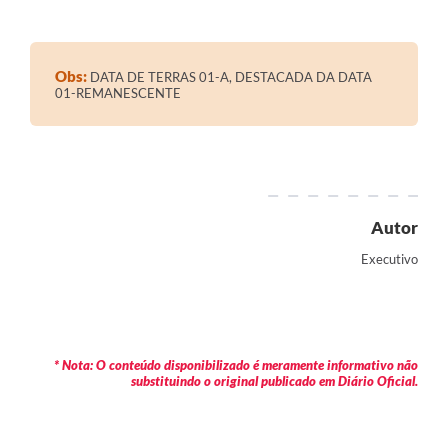
Contratos
Audiências Públicas
Obs:
DATA DE TERRAS 01-A, DESTACADA DA DATA
01-REMANESCENTE
Arquivos para Download
Contas Públicas
Links
Serviços Online
Autor
Telefones Úteis
Executivo
Transparência
Enquete
* Nota: O conteúdo disponibilizado é meramente informativo não
SIC
substituindo o original publicado em Diário Oficial.
Contato