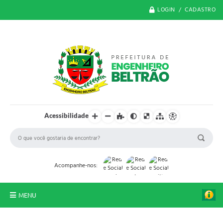
LOGIN / CADASTRO
Acessibilidade
Acompanhe-nos:
MENU
O Município