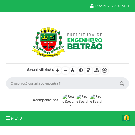
LOGIN / CADASTRO
Acessibilidade
Acompanhe-nos:
MENU
O Município