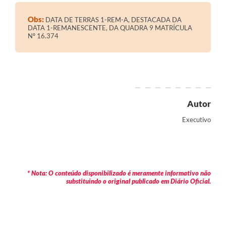
Contratos
Obs:
DATA DE TERRAS 1-REM-A, DESTACADA DA
Audiências Públicas
DATA 1-REMANESCENTE, DA QUADRA 9 MATRÍCULA
Nº 16.374
Arquivos para Download
Contas Públicas
Links
Autor
Serviços Online
Executivo
Telefones Úteis
Transparência
Enquete
* Nota: O conteúdo disponibilizado é meramente informativo não
substituindo o original publicado em Diário Oficial.
SIC
Contato