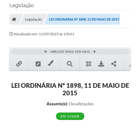
Legislação
Transparência
Legislação
LEI ORDINÁRIA Nº 1898, 11 DE MAIO DE 2015
Legislação
Editais
Atualizado em: 11/09/2025 às 15h01
Covid-19 / Vacinação
ARRASTE PARA VER MAIS
Ouvidoria
SIAFIC
Secretarias
LEI ORDINÁRIA Nº 1898, 11 DE MAIO DE
2015
A Prefeitura
Assunto(s):
Desafetações
Notícias
EM VIGOR
Galeria de Vídeos
Galeria de Fotos