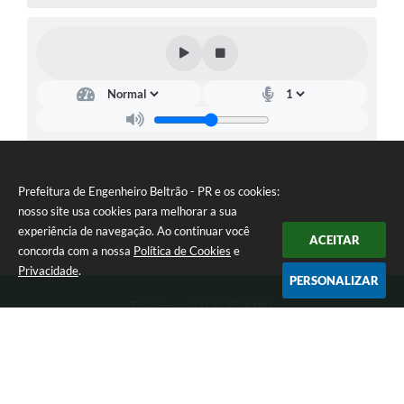
Prefeitura de Engenheiro Beltrão - PR e os cookies:
nosso site usa cookies para melhorar a sua
experiência de navegação. Ao continuar você
ACEITAR
concorda com a nossa
Política de Cookies
e
Privacidade
.
PERSONALIZAR
Telefone: (44) 3537-8100
Endereço: Rua Manoel Ribas, 160 | CEP: 87270-000
8:00 as 11:30 e 13:00 as 17:00 Segunda a Sexta-feira
Prefeitura de Engenheiro Beltrão - PR