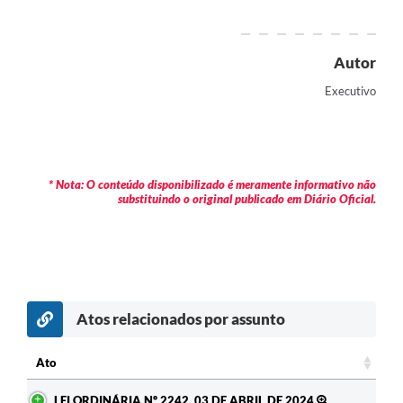
Contratos
Audiências Públicas
Autor
Arquivos para Download
Executivo
Contas Públicas
Links
* Nota: O conteúdo disponibilizado é meramente informativo não
Serviços Online
substituindo o original publicado em Diário Oficial.
Telefones Úteis
Transparência
Enquete
Atos relacionados por assunto
SIC
Ato
Contato
Ato
LEI ORDINÁRIA Nº 2242, 03 DE ABRIL DE 2024