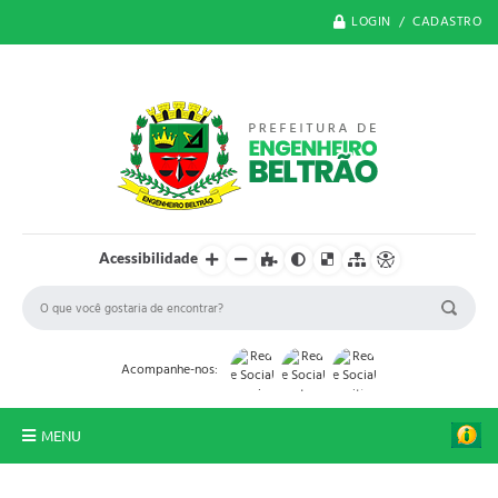
LOGIN / CADASTRO
Acessibilidade
Acompanhe-nos:
MENU
O Município