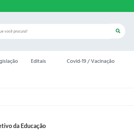
gislação
Editais
Covid-19 / Vacinação
C
o
n
v
o
etivo da Educação
c
a