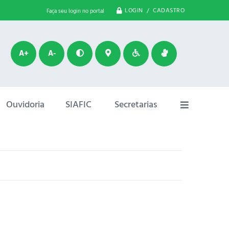
LOGIN / CADASTRO
Faça seu login no portal
A+
A-
Ouvidoria
SIAFIC
Secretarias