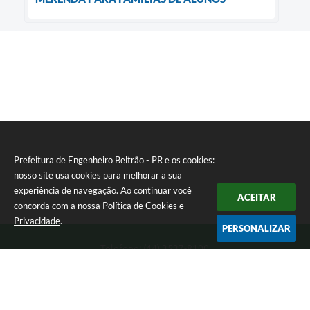
Prefeitura de Engenheiro Beltrão - PR e os cookies:
nosso site usa cookies para melhorar a sua
experiência de navegação. Ao continuar você
ACEITAR
concorda com a nossa
Política de Cookies
e
Privacidade
.
PERSONALIZAR
Telefone: (44) 3537-8100
Endereço: Rua Manoel Ribas, 160 | CEP: 87270-000
8:00 as 11:30 e 13:00 as 17:00 Segunda a Sexta-feira
Prefeitura de Engenheiro Beltrão - PR