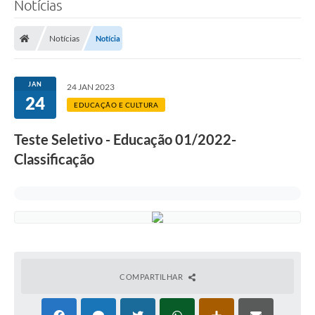
Notícias
Transparência
Notícias
Notícia
Legislação
Editais
JAN
24 JAN 2023
24
Covid-19 / Vacinação
EDUCAÇÃO E CULTURA
Ouvidoria
Teste Seletivo - Educação 01/2022-
Classificação
SIAFIC
Secretarias
A Prefeitura
Notícias
Galeria de Vídeos
COMPARTILHAR
Galeria de Fotos