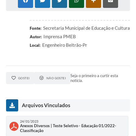
Contratos
Audiências Públicas
Secretaria Municipal de Educação e Cultura
Arquivos para Download
Fonte:
Imprensa PMEB
Autor:
Contas Públicas
Engenheiro Beltrão-Pr
Local:
Links
Serviços Online
Seja o primeiro a curtir esta
Telefones Úteis
GOSTEI
NÃO GOSTEI
notícia.
Transparência
Enquete
Arquivos Vinculados
SIC
24/01/2023
Contato
Anexos Diversos | Teste Seletivo - Educação 01/2022-
Classificação