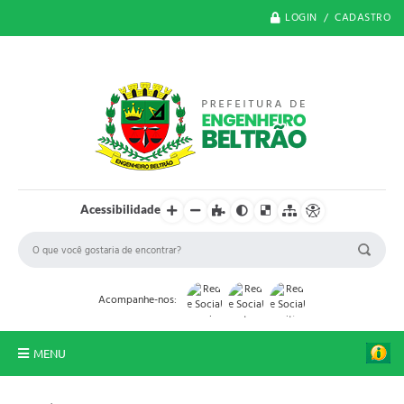
LOGIN / CADASTRO
Acessibilidade
Acompanhe-nos:
MENU
O Município