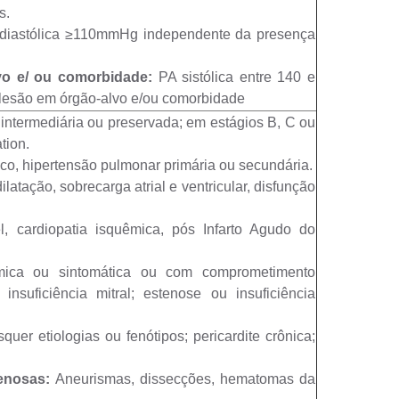
s.
 diastólica ≥110mmHg independente da presença
lvo e/ ou comorbidade:
PA sistólica entre 140 e
lesão em órgão-alvo e/ou comorbidade
intermediária ou preservada; em estágios B, C ou
tion.
co, hipertensão pulmonar primária ou secundária.
ilatação, sobrecarga atrial e ventricular, disfunção
l, cardiopatia isquêmica, pós Infarto Agudo do
mica ou sintomática ou com comprometimento
insuficiência mitral; estenose ou insuficiência
uer etiologias ou fenótipos; pericardite crônica;
enosas:
Aneurismas, dissecções, hematomas da