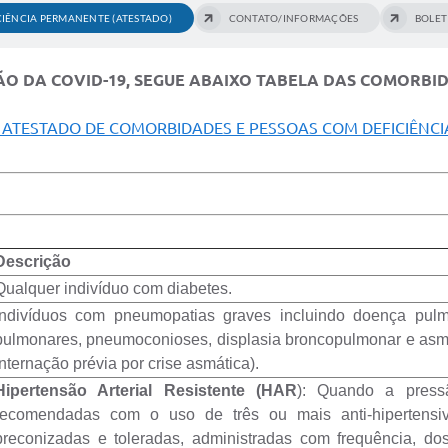
IÊNCIA PERMANENTE (ATESTADO)
CONTATO/INFORMAÇÕES
BOLET
 DA COVID-19, SEGUE ABAIXO TABELA DAS COMORBIDA
 ATESTADO DE COMORBIDADES E PESSOAS COM DEFICIÊNC
Descrição
Qualquer indivíduo com diabetes.
Indivíduos com pneumopatias graves incluindo doença pulmona
pulmonares, pneumoconioses, displasia broncopulmonar e asma 
internação prévia por crise asmática).
Hipertensão Arterial Resistente (HAR
): Quando a press
recomendadas com o uso de três ou mais anti-hipertensi
preconizadas e toleradas, administradas com frequência, 