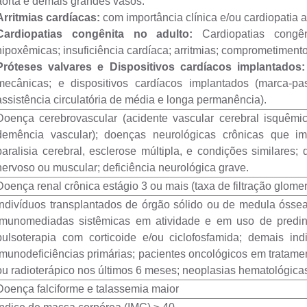
aorta e demais grandes vasos.
Arritmias cardíacas:
com importância clínica e/ou cardiopatia asso
Cardiopatias congênita no adulto:
Cardiopatias congên
hipoxêmicas; insuficiência cardíaca; arritmias; comprometiment
Próteses valvares e Dispositivos cardíacos implantados:
mecânicas; e dispositivos cardíacos implantados (marca-pass
assistência circulatória de média e longa permanência).
Doença cerebrovascular (acidente vascular cerebral isquêmic
demência vascular); doenças neurológicas crônicas que im
paralisia cerebral, esclerose múltipla, e condições similares
nervoso ou muscular; deficiência neurológica grave.
Doença renal crônica estágio 3 ou mais (taxa de filtração glomer
Indivíduos transplantados de órgão sólido ou de medula óss
imunomediadas sistêmicas em atividade e em uso de predin
pulsoterapia com corticoide e/ou ciclofosfamida; demais 
imunodeficiências primárias; pacientes oncológicos em tratame
ou radioterápico nos últimos 6 meses; neoplasias hematológica
Doença falciforme e talassemia maior