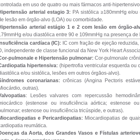
controlada em uso de quatro ou mais fármacos anti-hipertensivo
Hipertensão arterial estagio 3:
PA sistólica ≥180mmHg e/ou
de lesão em órgão-alvo (LOA) ou comorbidade.
Hipertensão arterial estágio 1 e 2 com lesão em órgão-a
179mmHg e/ou diastólica entre 90 e 109mmHg na presença de 
Insuficiência cardíaca (IC):
IC com fração de ejeção reduzida, 
D, independente de classe funcional da New York Heart Associa
Cor-pulmonale e Hipertensão pulmonar:
Cor-pulmonale crôni
Cardiopatia hipertensiva:
(hipertrofia ventricular esquerda ou d
diastólica e/ou sistólica, lesões em outros órgãos-alvo).
Síndromes coronarianas:
crônicas (Angina Pectoris estáve
Miocárdio, outras).
Valvopatias
: Lesões valvares com repercussão hemodinâ
miocárdico (estenose ou insuficiência aórtica; estenose ou 
pulmonar; estenose ou insuficiência tricúspide, e outras).
Miocardiopatias e Pericardiopatias:
Miocardiopatias de quaisq
cardiopatia reumática.
Doenças da Aorta, dos Grandes Vasos e Fístulas arteriov