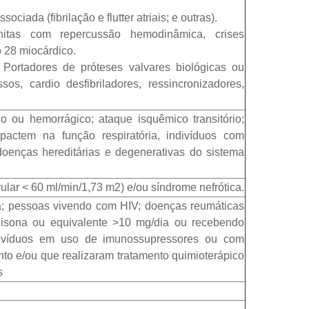
ciada (fibrilação e flutter atriais; e outras).
itas com repercussão hemodinâmica, crises
o 28 miocárdico.
Portadores de próteses valvares biológicas ou
os, cardio desfibriladores, ressincronizadores,
o ou hemorrágico; ataque isquêmico transitório;
pactem na função respiratória, indivíduos com
; doenças hereditárias e degenerativas do sistema
ular < 60 ml/min/1,73 m2) e/ou síndrome nefrótica.
ea; pessoas vivendo com HIV; doenças reumáticas
isona ou equivalente >10 mg/dia ou recebendo
indivíduos em uso de imunossupressores ou com
nto e/ou que realizaram tratamento quimioterápico
s