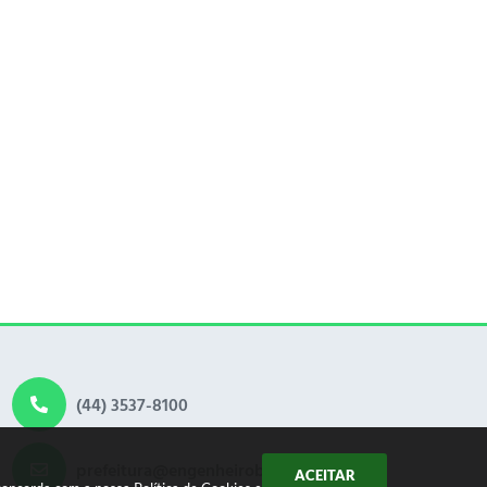
(44) 3537-8100
prefeitura@engenheirobeltrao.pr.gov.br
ACEITAR