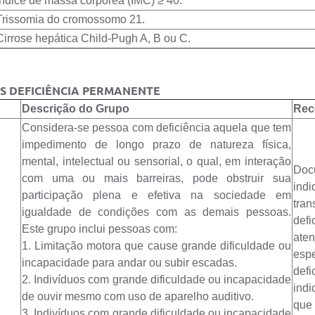
Índice de massa corpórea (IMC) ≥ 40.
Trissomia do cromossomo 21.
Cirrose hepática Child-Pugh A, B ou C.
S DEFICIÊNCIA PERMANENTE
Descrição do Grupo
Rec
Considera-se pessoa com deficiência aquela que tem
impedimento de longo prazo de natureza física,
mental, intelectual ou sensorial, o qual, em interação
Doc
com uma ou mais barreiras, pode obstruir sua
ind
participação plena e efetiva na sociedade em
tra
igualdade de condições com as demais pessoas.
def
Este grupo inclui pessoas com:
aten
1. Limitação motora que cause grande dificuldade ou
esp
incapacidade para andar ou subir escadas.
defi
2. Indivíduos com grande dificuldade ou incapacidade
indi
de ouvir mesmo com uso de aparelho auditivo.
que 
3. Indivíduos com grande dificuldade ou incapacidade