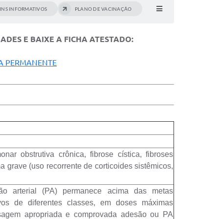
INS INFORMATIVOS
PLANO DE VACINAÇÃO
DES E BAIXE A FICHA ATESTADO:
IA PERMANENTE
r obstrutiva crônica, fibrose cística, fibroses
grave (uso recorrente de corticoides sistêmicos,
ão arterial (PA) permanece acima das metas
vos de diferentes classes, em doses máximas
dosagem apropriada e comprovada adesão ou PA