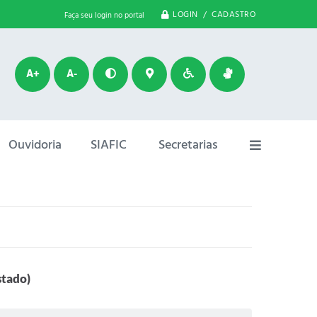
LOGIN / CADASTRO
Faça seu login no portal
A+
A-
Ouvidoria
SIAFIC
Secretarias
stado)