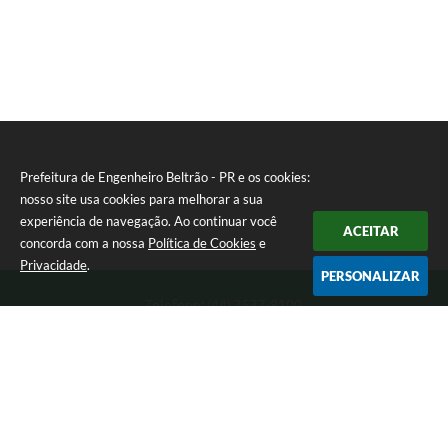
Prefeitura de Engenheiro Beltrão - PR e os cookies:
nosso site usa cookies para melhorar a sua
experiência de navegação. Ao continuar você
ACEITAR
concorda com a nossa
Política de Cookies
e
Privacidade
.
PERSONALIZAR
Telefone: (44) 3537-8100
Endereço: Rua Manoel Ribas, 160 | CEP: 87270-000
8:00 as 11:30 e 13:00 as 17:00 Segunda a Sexta-feira
Prefeitura de Engenheiro Beltrão - PR
Versão do Sistema:
3.5.3 - 19/06/2026
Portal atualizado em:
07/08/2026 15:05
Dados Abertos