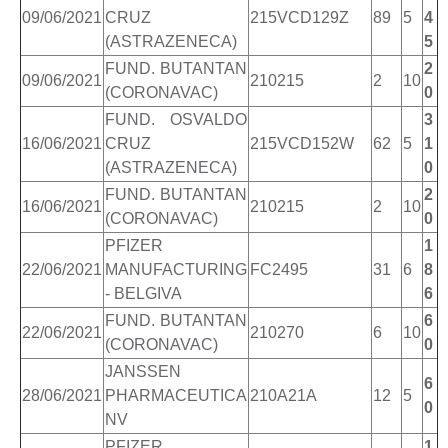
09/06/2021
CRUZ
215VCD129Z
89
5
4
(ASTRAZENECA)
5
FUND. BUTANTAN
2
09/06/2021
210215
2
10
(CORONAVAC)
0
FUND. OSVALDO
3
16/06/2021
CRUZ
215VCD152W
62
5
1
(ASTRAZENECA)
0
FUND. BUTANTAN
2
16/06/2021
210215
2
10
(CORONAVAC)
0
PFIZER
1
22/06/2021
MANUFACTURING
FC2495
31
6
8
- BELGIVA
6
FUND. BUTANTAN
6
22/06/2021
210270
6
10
(CORONAVAC)
0
JANSSEN
6
28/06/2021
PHARMACEUTICA
210A21A
12
5
0
NV
PFIZER
1