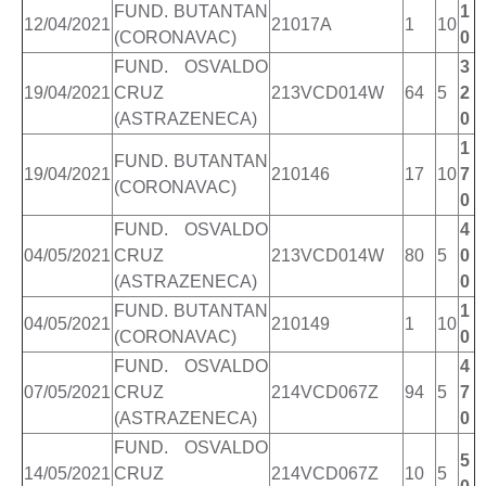
FUND. BUTANTAN
1
12/04/2021
21017A
1
10
(CORONAVAC)
0
FUND. OSVALDO
3
19/04/2021
CRUZ
213VCD014W
64
5
2
(ASTRAZENECA)
0
1
FUND. BUTANTAN
19/04/2021
210146
17
10
7
(CORONAVAC)
0
FUND. OSVALDO
4
04/05/2021
CRUZ
213VCD014W
80
5
0
(ASTRAZENECA)
0
FUND. BUTANTAN
1
04/05/2021
210149
1
10
(CORONAVAC)
0
FUND. OSVALDO
4
07/05/2021
CRUZ
214VCD067Z
94
5
7
(ASTRAZENECA)
0
FUND. OSVALDO
5
14/05/2021
CRUZ
214VCD067Z
10
5