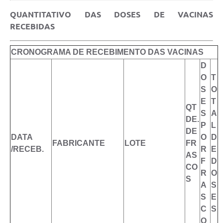
Contratos
QUANTITATIVO DAS DOSES DE VACINAS
RECEBIDAS
Audiências Públicas
Arquivos para Download
CRONOGRAMA DE RECEBIMENTO DAS VACINAS
D
Contas Públicas
O
T
Links
S
O
E
T
Serviços Online
QT
S
A
DE.
Telefones Úteis
P
L
DE
DATA
O
D
FABRICANTE
LOTE
FR
Transparência
/RECEB.
R
E
AS
F
D
Enquete
CO
R
O
S
SIC
A
S
S
E
Contato
C
S
O