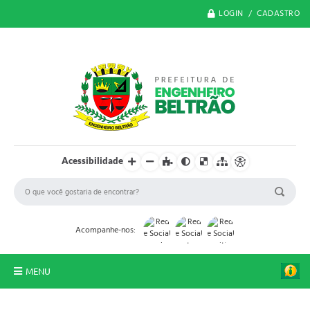
LOGIN / CADASTRO
Acessibilidade
Acompanhe-nos:
MENU
O Município