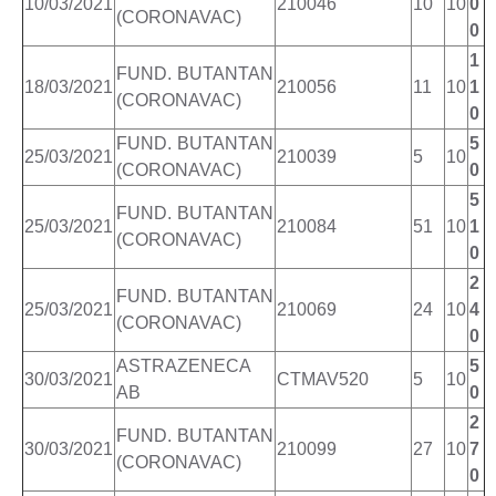
10/03/2021
210046
10
10
0
(CORONAVAC)
0
1
FUND. BUTANTAN
18/03/2021
210056
11
10
1
(CORONAVAC)
0
FUND. BUTANTAN
5
25/03/2021
210039
5
10
(CORONAVAC)
0
5
FUND. BUTANTAN
25/03/2021
210084
51
10
1
(CORONAVAC)
0
2
FUND. BUTANTAN
25/03/2021
210069
24
10
4
(CORONAVAC)
0
ASTRAZENECA
5
30/03/2021
CTMAV520
5
10
AB
0
2
FUND. BUTANTAN
30/03/2021
210099
27
10
7
(CORONAVAC)
0