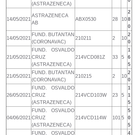
0
(ASTRAZENECA)
2
ASTRAZENECA
14/05/2021
ABX0530
28
10
8
AB
0
FUND. BUTANTAN
2
14/05/2021
210211
2
10
(CORONAVAC)
0
FUND. OSVALDO
1
21/05/2021
CRUZ
214VCD081Z
33
5
6
(ASTRAZENECA)
5
FUND. BUTANTAN
2
21/05/2021
210215
2
10
(CORONAVAC)
0
FUND. OSVALDO
1
26/05/2021
CRUZ
214VCD103W
23
5
1
(ASTRAZENECA)
5
FUND. OSVALDO
5
04/06/2021
CRUZ
214VCD114W
101
5
0
(ASTRAZENECA)
5
FUND. OSVALDO
4