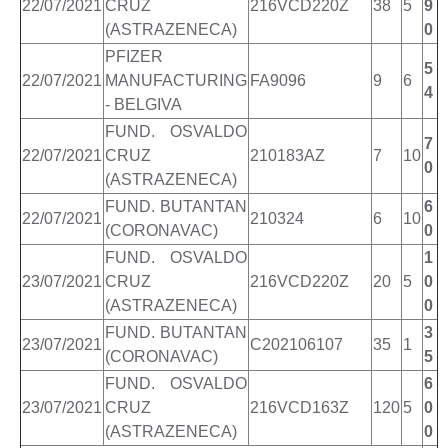
22/07/2021
CRUZ
216VCD220Z
38
5
9
(ASTRAZENECA)
0
PFIZER
5
22/07/2021
MANUFACTURING
FA9096
9
6
4
- BELGIVA
FUND. OSVALDO
7
22/07/2021
CRUZ
210183AZ
7
10
0
(ASTRAZENECA)
FUND. BUTANTAN
6
22/07/2021
210324
6
10
(CORONAVAC)
0
FUND. OSVALDO
1
23/07/2021
CRUZ
216VCD220Z
20
5
0
(ASTRAZENECA)
0
FUND. BUTANTAN
3
23/07/2021
C202106107
35
1
(CORONAVAC)
5
FUND. OSVALDO
6
23/07/2021
CRUZ
216VCD163Z
120
5
0
(ASTRAZENECA)
0