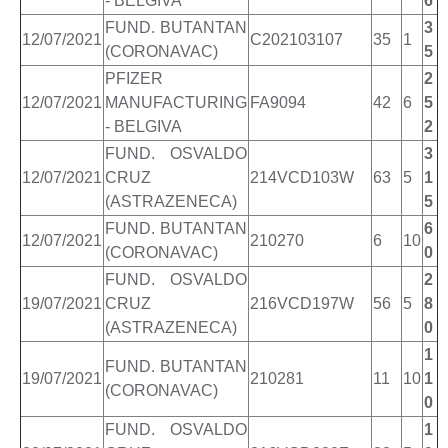
- BELGIVA
6
FUND. BUTANTAN
3
12/07/2021
C202103107
35
1
(CORONAVAC)
5
PFIZER
2
12/07/2021
MANUFACTURING
FA9094
42
6
5
- BELGIVA
2
FUND. OSVALDO
3
12/07/2021
CRUZ
214VCD103W
63
5
1
(ASTRAZENECA)
5
FUND. BUTANTAN
6
12/07/2021
210270
6
10
(CORONAVAC)
0
FUND. OSVALDO
2
19/07/2021
CRUZ
216VCD197W
56
5
8
(ASTRAZENECA)
0
1
FUND. BUTANTAN
19/07/2021
210281
11
10
1
(CORONAVAC)
0
FUND. OSVALDO
1