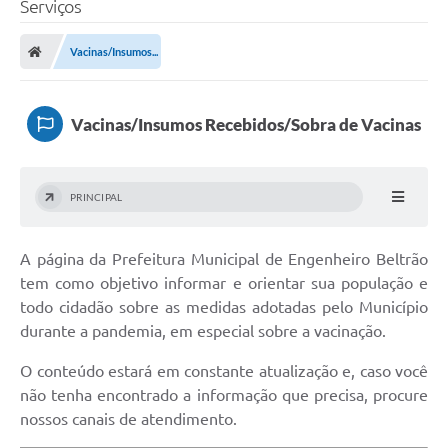
Serviços
Transparência
Vacinas/Insumos...
Legislação
Editais
Vacinas/Insumos Recebidos/Sobra de Vacinas
Covid-19 / Vacinação
Ouvidoria
PRINCIPAL
SIAFIC
A página da Prefeitura Municipal de Engenheiro Beltrão
Secretarias
tem como objetivo informar e orientar sua população e
A Prefeitura
todo cidadão sobre as medidas adotadas pelo Município
durante a pandemia, em especial sobre a vacinação.
Notícias
O conteúdo estará em constante atualização e, caso você
Galeria de Vídeos
não tenha encontrado a informação que precisa, procure
nossos canais de atendimento.
Galeria de Fotos