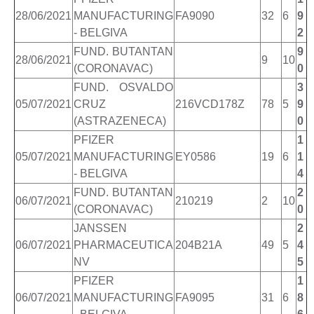
28/06/2021
MANUFACTURING
FA9090
32
6
9
- BELGIVA
2
FUND. BUTANTAN
9
28/06/2021
9
10
(CORONAVAC)
0
FUND. OSVALDO
3
05/07/2021
CRUZ
216VCD178Z
78
5
9
(ASTRAZENECA)
0
PFIZER
1
05/07/2021
MANUFACTURING
EY0586
19
6
1
- BELGIVA
4
FUND. BUTANTAN
2
06/07/2021
210219
2
10
(CORONAVAC)
0
JANSSEN
2
06/07/2021
PHARMACEUTICA
204B21A
49
5
4
NV
5
PFIZER
1
06/07/2021
MANUFACTURING
FA9095
31
6
8