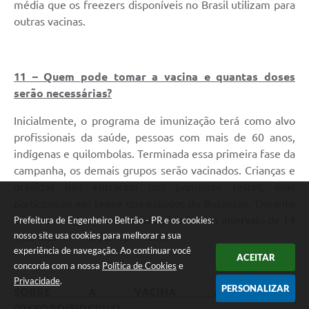
média que os freezers disponíveis no Brasil utilizam para
outras vacinas.
11 – Quem pode tomar a vacina e quantas doses
serão necessárias?
Inicialmente, o programa de imunização terá como alvo
profissionais da saúde, pessoas com mais de 60 anos,
indígenas e quilombolas. Terminada essa primeira fase da
campanha, os demais grupos serão vacinados. Crianças e
grávidas não entraram nos primeiros testes, mas
participarão em breve dos estudos do Butantan. Durante
o estudo a segunda dose foi aplicada num intervalo de 14
Prefeitura de Engenheiro Beltrão - PR e os cookies:
nosso site usa cookies para melhorar a sua
a 28 dias em relação a primeira.
experiência de navegação. Ao continuar você
ACEITAR
concorda com a nossa
Política de Cookies
e
Privacidade
.
PERSONALIZAR
SOBRE A VACINA ASTRAZENECA
(OXFORD/FIOCRUZ)