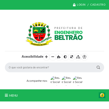
LOGIN / CADASTRO
Acessibilidade
Acompanhe-nos:
MENU
O Município