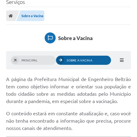
Serviços
Transparência
Sobre a Vacina
Legislação
Editais
Sobre a Vacina
Covid-19 / Vacinação
Ouvidoria
PRINCIPAL
SOBRE A VACINA
SIAFIC
A página da Prefeitura Municipal de Engenheiro Beltrão
Secretarias
tem como objetivo informar e orientar sua população e
A Prefeitura
todo cidadão sobre as medidas adotadas pelo Município
durante a pandemia, em especial sobre a vacinação.
Notícias
O conteúdo estará em constante atualização e, caso você
Galeria de Vídeos
não tenha encontrado a informação que precisa, procure
nossos canais de atendimento.
Galeria de Fotos