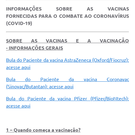
Contratos
INFORMAÇÕES SOBRE AS VACINAS
FORNECIDAS PARA O COMBATE AO CORONAVÍRUS
Audiências Públicas
(COVID-19)
Arquivos para Download
Contas Públicas
SOBRE AS VACINAS E A VACINAÇÃO
-
INFORMAÇÕES GERAIS
Links
Bula do Paciente da vacina AstraZeneca (Oxford/Fiocruz):
Serviços Online
acesse aqui
Telefones Úteis
Bula do Paciente da vacina Coronavac
(Sinovac/Butantan): acesse aqui
Transparência
Bula do Paciente da vacina Pfizer (Pfizer/BioNtech):
Enquete
acesse aqui
SIC
Contato
1 – Quando começa a vacinação?