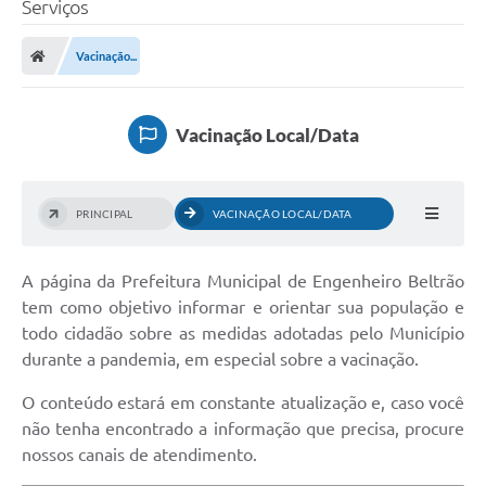
Serviços
Transparência
Vacinação...
Legislação
Editais
Vacinação Local/Data
Covid-19 / Vacinação
Ouvidoria
PRINCIPAL
VACINAÇÃO LOCAL/DATA
SIAFIC
A página da Prefeitura Municipal de Engenheiro Beltrão
Secretarias
tem como objetivo informar e orientar sua população e
A Prefeitura
todo cidadão sobre as medidas adotadas pelo Município
durante a pandemia, em especial sobre a vacinação.
Notícias
O conteúdo estará em constante atualização e, caso você
Galeria de Vídeos
não tenha encontrado a informação que precisa, procure
nossos canais de atendimento.
Galeria de Fotos