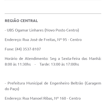
Contratos
Audiências Públicas
REGIÃO CENTRAL
Arquivos para Download
- UBS Ogamar Linhares (Novo Posto Centro)
Contas Públicas
Endereço: Rua José de Freitas, Nº 95 - Centro
Links
Fone: (44) 3537-8107
Serviços Online
Horário de Atendimento: Seg a Sexta-feira das Manhã:
Telefones Úteis
8:00 às 11:30hs - Tarde: 13:00 às 17:00hs
Transparência
Enquete
- Prefeitura Municipal de Engenheiro Beltrão (Garagem
SIC
do Paço)
Contato
Endereço: Rua Manoel Ribas, Nº 160 - Centro