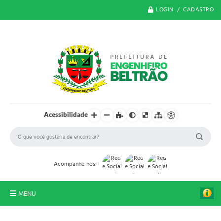
LOGIN / CADASTRO
Acessibilidade
Acompanhe-nos:
MENU
O Município